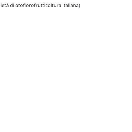
Firenze: SOI editore (Società di otoflorofrutticoltura italiana)