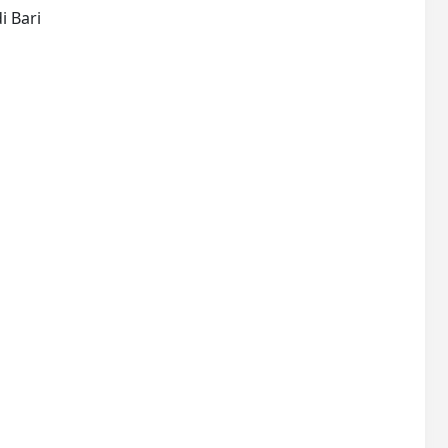
Bari : Dipartimento di Pratiche Linguistiche e Analisi di Testi dell'Università di Studi di Bari