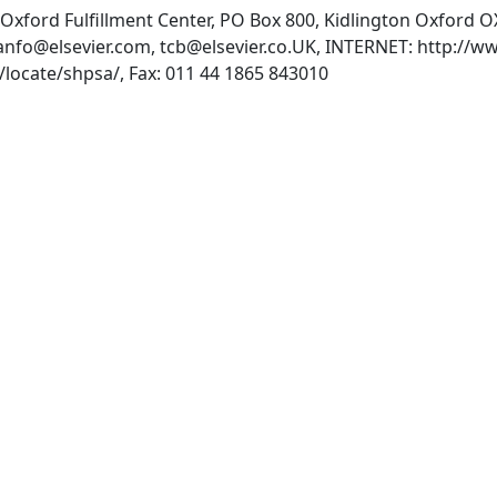
d:Oxford Fulfillment Center, PO Box 800, Kidlington Oxford
anfo@elsevier.com
,
tcb@elsevier.co.UK
, INTERNET: http://ww
http://www.elsevier.com/locate/shpsa/, Fax: 011 44 1865 843010