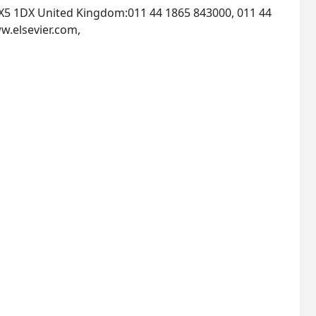
 OX5 1DX United Kingdom:011 44 1865 843000, 011 44
w.elsevier.com,