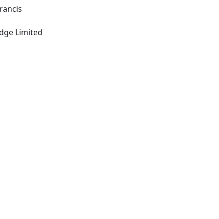
Francis
United Kingdom: Routledge Limited