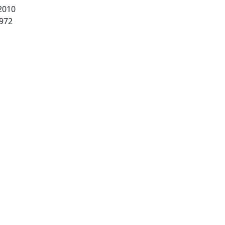
 2010
Milano: Giuffrè. fino al 1972