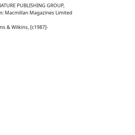
NATURE PUBLISHING GROUP,
m: Macmillan Magazines Limited
-[Baltimore, Md.] : Williams & Wilkins, [c1987]-