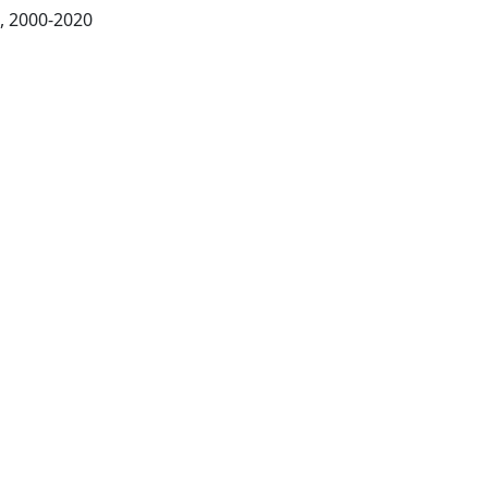
London: BioMed Central, 2000-2020