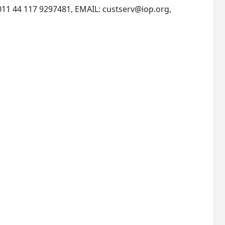
011 44 117 9297481, EMAIL:
custserv@iop.org
,