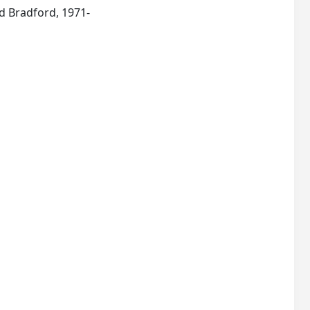
Hull: Departements of Economics of the Universities of Hull Leeds Sheffield York and Bradford, 1971-