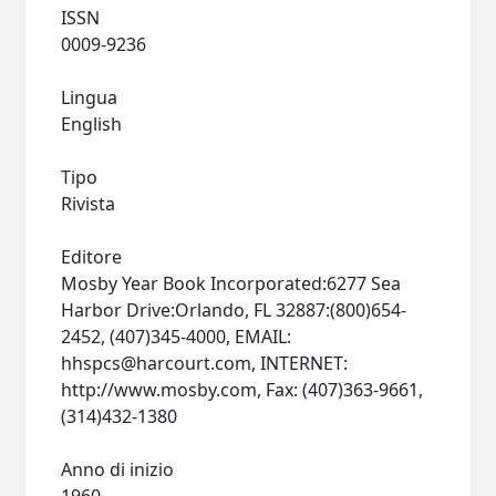
ISSN
0009-9236
Lingua
English
Tipo
Rivista
Editore
Mosby Year Book Incorporated:6277 Sea
Harbor Drive:Orlando, FL 32887:(800)654-
2452, (407)345-4000, EMAIL:
hhspcs@harcourt.com
, INTERNET:
http://www.mosby.com, Fax: (407)363-9661,
(314)432-1380
Anno di inizio