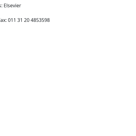
 Elsevier
-http://www.elsevier.nl, Fax: 011 31 20 4853598