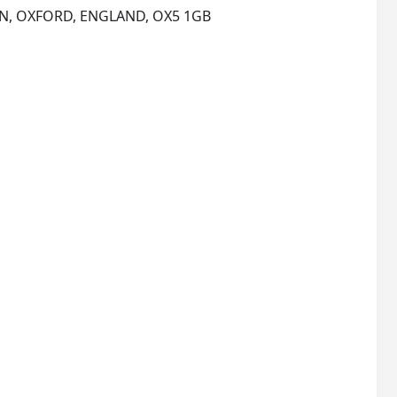
PERGAMON-ELSEVIER SCIENCE LTD, THE BOULEVARD, LANGFORD LANE, KIDLINGTON, OXFORD, ENGLAND, OX5 1GB