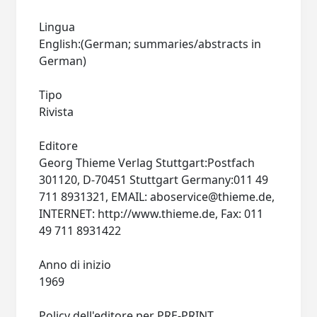
Lingua
English:(German; summaries/abstracts in
German)
Tipo
Rivista
Editore
Georg Thieme Verlag Stuttgart:Postfach
301120, D-70451 Stuttgart Germany:011 49
711 8931321, EMAIL:
aboservice@thieme.de
,
INTERNET: http://www.thieme.de, Fax: 011
49 711 8931422
Anno di inizio
1969
Policy dell'editore per PRE-PRINT