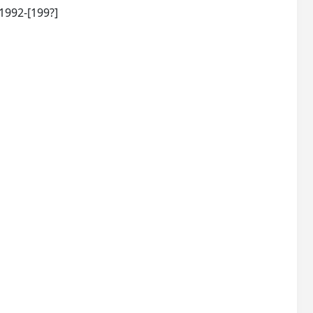
Saint-Denis: Université de La Réunion, Faculté des lettres et des sciences humaines 1992-[199?]