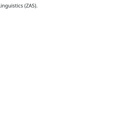
Leibniz-Centre General Linguistics (ZAS).