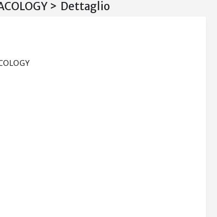
COLOGY > Dettaglio
COMPARATIVE BIOCHEMISTRY AND PHYSIOLOGY. PT.C, TOXICOLOGY AND PHARMACOLOGY