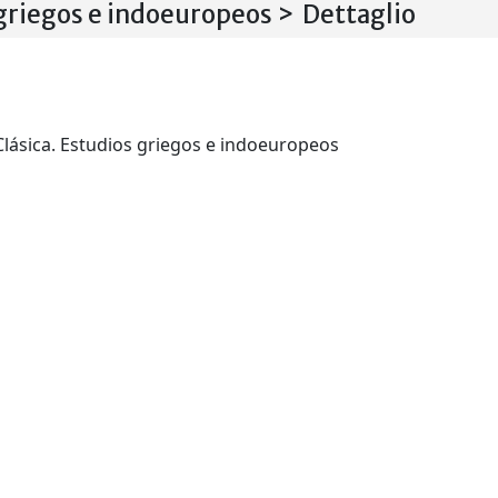
 griegos e indoeuropeos > Dettaglio
Cuadernos de Filología Clásica. Estudios griegos e indoeuropeos