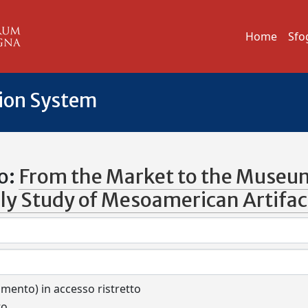
Home
Sfo
tion System
o:
From the Market to the Museu
rly Study of Mesoamerican Artifac
cumento) in accesso ristretto
to