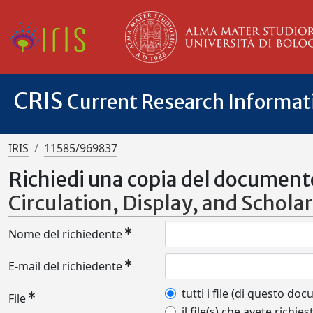
CRIS
Current Research Informa
IRIS
11585/969837
Richiedi una copia del document
Circulation, Display, and Schola
Nome del richiedente
E-mail del richiedente
tutti i file (di questo do
File
il file(s) che avete richies