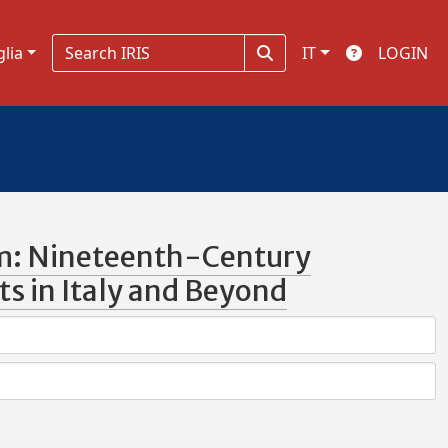
glia
IT
LOGIN
m: Nineteenth-Century
ts in Italy and Beyond