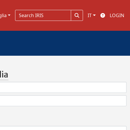
glia
IT
LOGIN
ia