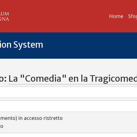
Home
Sfo
tion System
o:
La "Comedia" en la Tragicomed
cumento) in accesso ristretto
to