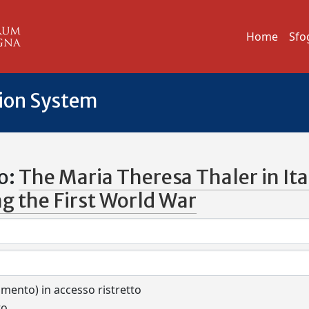
Home
Sfo
tion System
o:
The Maria Theresa Thaler in Ita
g the First World War
cumento) in accesso ristretto
to