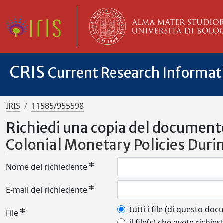
CRIS
Current Research Informa
IRIS
11585/955598
Richiedi una copia del document
Colonial Monetary Policies Durin
Nome del richiedente
E-mail del richiedente
tutti i file (di questo do
File
il file(s) che avete richies