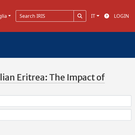
glia
IT
LOGIN
lian Eritrea: The Impact of