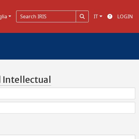
glia
IT
LOGIN
Intellectual