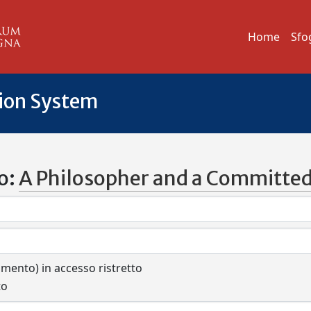
Home
Sfo
tion System
o:
A Philosopher and a Committed 
cumento) in accesso ristretto
to