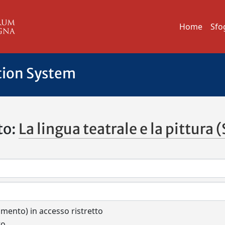
Home
Sfo
tion System
to:
La lingua teatrale e la pittura
cumento) in accesso ristretto
to