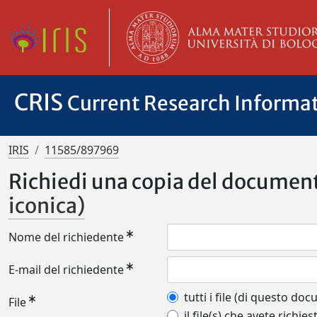
CRIS
Current Research Informa
IRIS
11585/897969
Richiedi una copia del documen
iconica)
Nome del richiedente
E-mail del richiedente
tutti i file (di questo do
File
il file(s) che avete richies