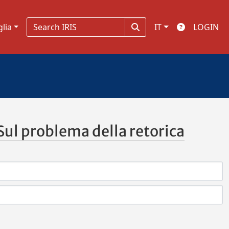
glia
IT
LOGIN
 (Sul problema della retorica