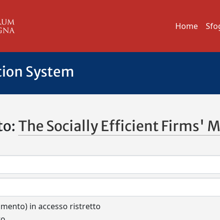
Home
Sfo
tion System
to:
The Socially Efficient Firms' 
cumento) in accesso ristretto
to