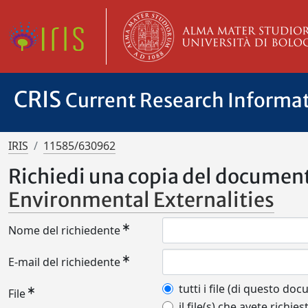
CRIS
Current Research Informa
IRIS
11585/630962
Richiedi una copia del documen
Environmental Externalities
Nome del richiedente
E-mail del richiedente
tutti i file (di questo do
File
il file(s) che avete richies