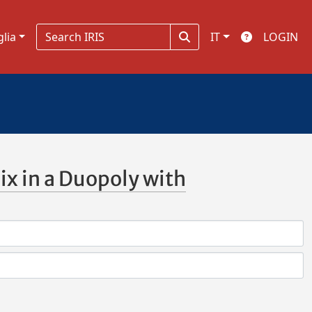
glia
IT
LOGIN
Mix in a Duopoly with