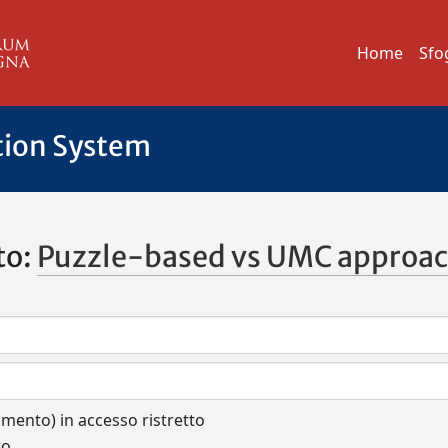
Home
Sfo
tion System
to:
Puzzle-based vs UMC approache
cumento) in accesso ristretto
to