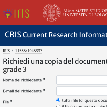
CRIS
Current Research Informa
IRIS
11585/1045337
Richiedi una copia del documen
grade 3
Nome del richiedente
E-mail del richiedente
tutti i file (di questo do
File
il file(s) che avete richies