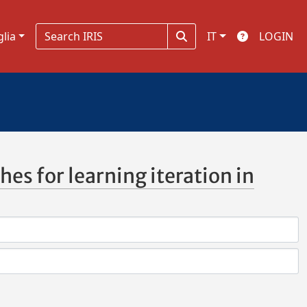
glia
IT
LOGIN
s for learning iteration in