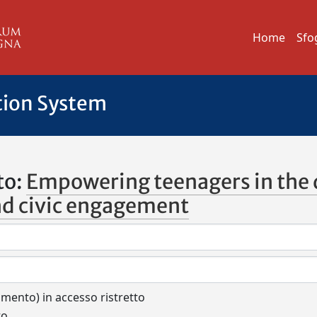
Home
Sfo
tion System
to:
Empowering teenagers in the d
and civic engagement
cumento) in accesso ristretto
to