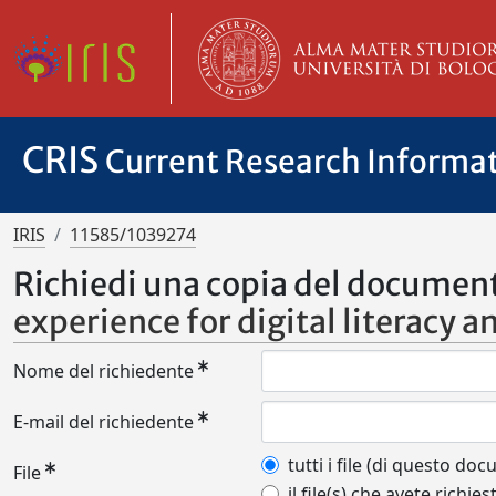
CRIS
Current Research Informa
IRIS
11585/1039274
Richiedi una copia del documen
experience for digital literacy 
Nome del richiedente
E-mail del richiedente
tutti i file (di questo do
File
il file(s) che avete richies