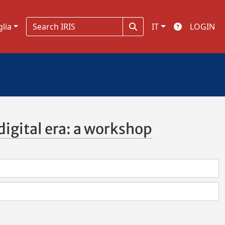
glia
IT
LOGIN
igital era: a workshop