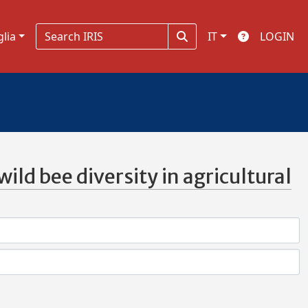
glia
IT
LOGIN
ild bee diversity in agricultural