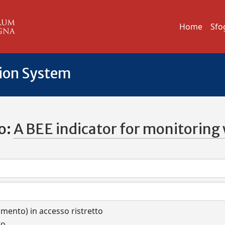
Home
Sfo
tion System
o:
A BEE indicator for monitoring w
cumento) in accesso ristretto
to