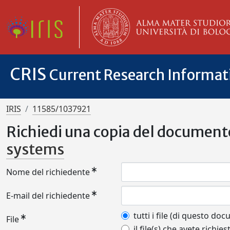
CRIS
Current Research Informa
IRIS
11585/1037921
Richiedi una copia del document
systems
Nome del richiedente
E-mail del richiedente
tutti i file (di questo do
File
il file(s) che avete richies