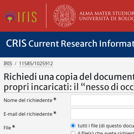
CRIS
Current Research Informa
IRIS
11585/1025912
Richiedi una copia del documen
propri incaricati: il “nesso di o
Nome del richiedente
E-mail del richiedente
tutti i file (di questo do
File
il file(s) che avete richies