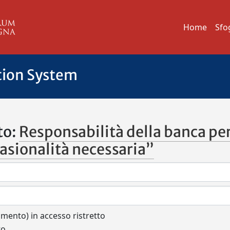
Home
Sfo
tion System
to:
Responsabilità della banca per
ccasionalità necessaria”
cumento) in accesso ristretto
to