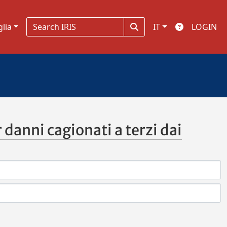
glia
IT
LOGIN
 danni cagionati a terzi dai