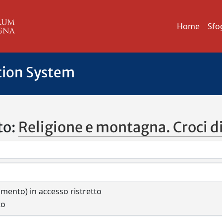
Home
Sfo
tion System
to:
Religione e montagna. Croci di v
cumento) in accesso ristretto
to