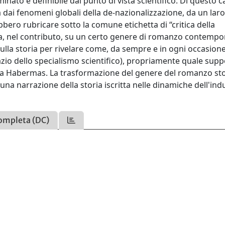
inato e definibile dal punto di vista scientifico. Di questo 
 dai fenomeni globali della de-nazionalizzazione, da un laro
rebbero rubricare sotto la comune etichetta di “critica della
entra, nel contributo, su un certo genere di romanzo contemp
sulla storia per rivelare come, da sempre e in ogni occasione
spazio dello specialismo scientifico), propriamente quale sup
o da Habermas. La trasformazione del genere del romanzo st
una narrazione della storia iscritta nelle dinamiche dell'ind
ompleta (DC)