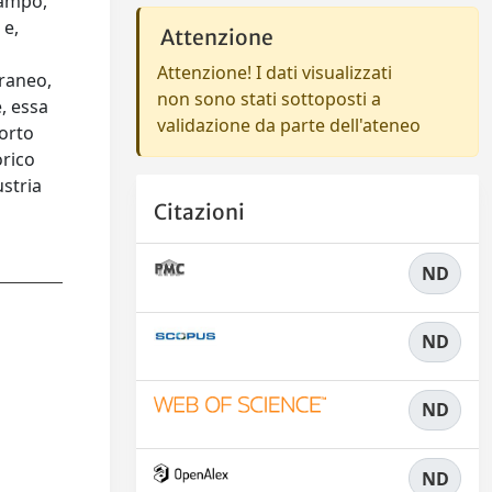
campo,
 e,
Attenzione
Attenzione! I dati visualizzati
oraneo,
non sono stati sottoposti a
, essa
validazione da parte dell'ateneo
porto
orico
ustria
Citazioni
ND
ND
ND
ND