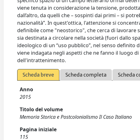
specifico spazio di un campo letterario ormai determ
viene tenuta in considerazione la tensione, prodotta
dall’altro, da quelli che – sospinti dai primi – si pot
nazionalità”. In quest'ottica, l'attenzione si conc
definibile come "neostorico", che cerca di lavorare 
sia destinata a circolare nella società (fuori dallo 
ideologico di un “uso pubblico”, nel senso definit
viene indagata negli aspetti che ne fanno il luogo di 
dell'intrattenimento.
Scheda breve
Scheda completa
Scheda c
Anno
2015
Titolo del volume
Memoria Storica e Postcolonialismo Il Caso Italiano
Pagina iniziale
115