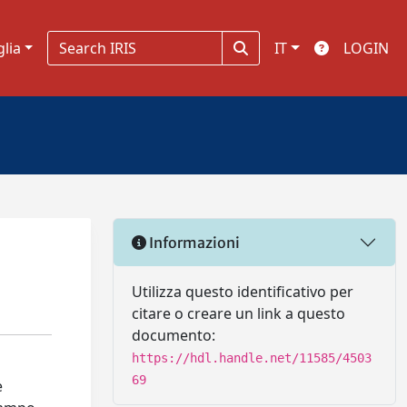
glia
IT
LOGIN
Informazioni
Utilizza questo identificativo per
citare o creare un link a questo
documento:
https://hdl.handle.net/11585/4503
69
e