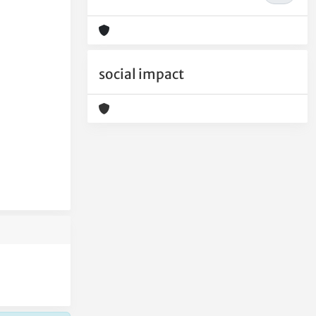
social impact
.