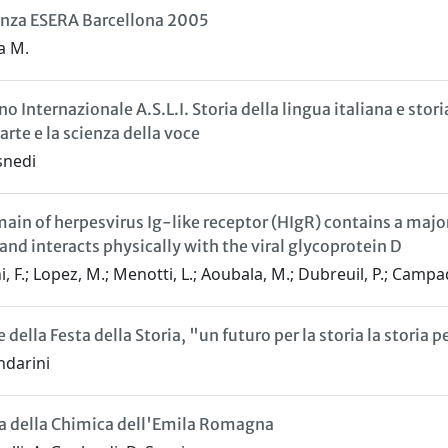
enza ESERA Barcellona 2005
a M.
 Internazionale A.S.L.I. Storia della lingua italiana e storia 
arte e la scienza della voce
snedi
ain of herpesvirus Ig-like receptor (HIgR) contains a major
 and interacts physically with the viral glycoprotein D
, F.; Lopez, M.; Menotti, L.; Aoubala, M.; Dubreuil, P.; Campa
 della Festa della Storia, "un futuro per la storia la storia pe
ndarini
a della Chimica dell'Emila Romagna