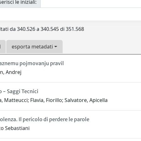
erisci le iniziali:
ltati da 340.526 a 340.545 di 351.568
esporta metadati
raznemu pojmovanju pravil
n, Andrej
o - Saggi Tecnici
 Matteucci; Flavia, Fiorillo; Salvatore, Apicella
lenza. Il pericolo di perdere le parole
to Sebastiani