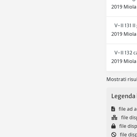
2019 Miola 
V-II 131 I
2019 Miol
V-II 132 c
2019 Miol
Mostrati risu
Legenda 
file ad 
file dis
file disp
file dis