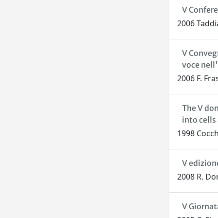
V Confer
2006 Taddi
V Convegno
voce nell'
2006 F. Fra
The V dom
into cells
1998 Cocchi
V edizione
2008 R. Do
V Giornat