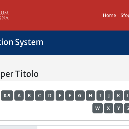
Home
Sfo
tion System
 per Titolo
0-9
A
B
C
D
E
F
G
H
I
J
K
W
X
Y