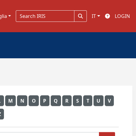
glia
IT
LOGIN
L
M
N
O
P
Q
R
S
T
U
V
Z