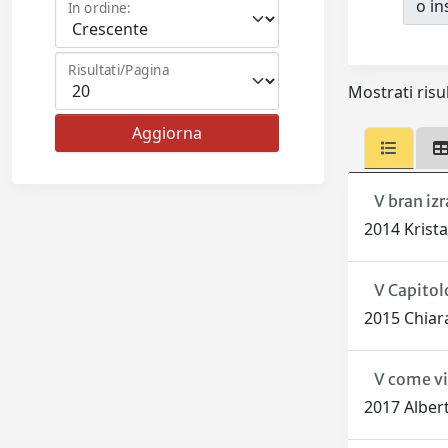
o ins
In ordine:
Risultati/Pagina
Mostrati risu
V bran iz
2014 Krista
V Capitol
2015 Chiara,
V come vio
2017 Alber