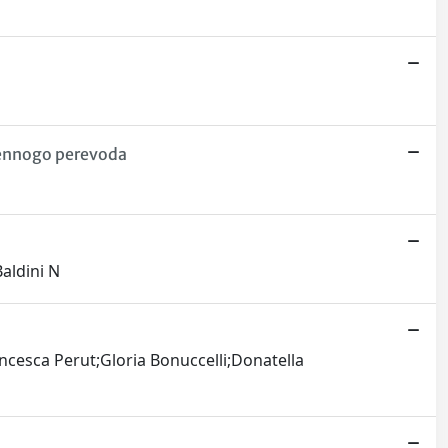
tvennogo perevoda
aldini N
esca Perut;Gloria Bonuccelli;Donatella