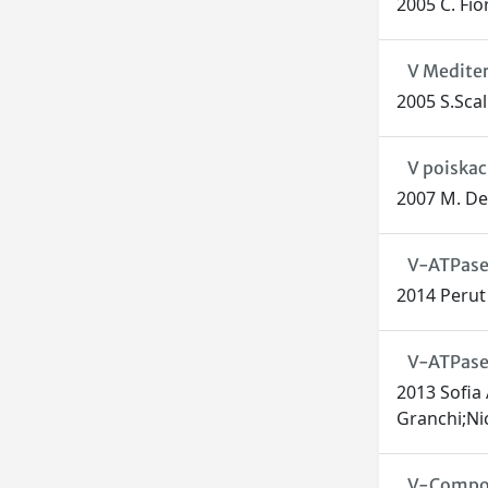
2005 C. Fior
V Medite
2005 S.Scali
V poiskac
2007 M. De
V-ATPase 
2014 Perut 
V-ATPase 
2013 Sofia
Granchi;Nic
V-Compou