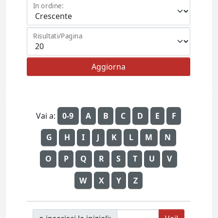
In ordine:
Risultati/Pagina
Vai a:
0-9
A
B
C
D
E
F
G
H
I
J
K
L
M
N
O
P
Q
R
S
T
U
V
W
X
Y
Z