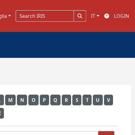
glia
IT
LOGIN
L
M
N
O
P
Q
R
S
T
U
V
Z