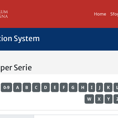
Home
Sfo
tion System
 per Serie
0-9
A
B
C
D
E
F
G
H
I
J
K
W
X
Y