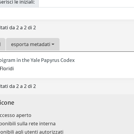
erisci le iniziali:
tati da 2 a 2 di 2
esporta metadati
pigram in the Yale Papyrus Codex
Floridi
tati da 2 a 2 di 2
icone
accesso aperto
ponibili sulla rete interna
onibili agli utenti autorizzati