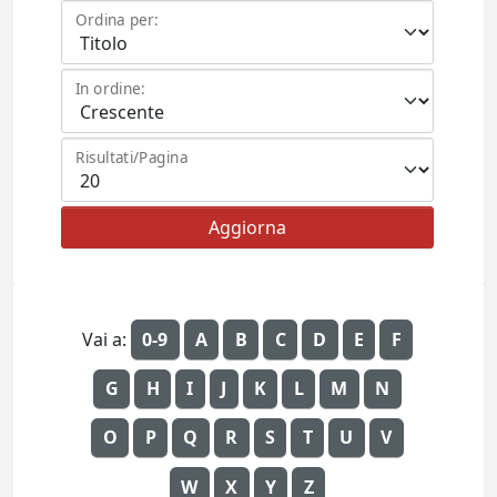
Ordina per:
In ordine:
Risultati/Pagina
Vai a:
0-9
A
B
C
D
E
F
G
H
I
J
K
L
M
N
O
P
Q
R
S
T
U
V
W
X
Y
Z