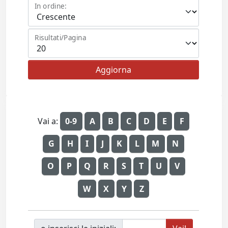
In ordine:
Risultati/Pagina
Vai a:
0-9
A
B
C
D
E
F
G
H
I
J
K
L
M
N
O
P
Q
R
S
T
U
V
W
X
Y
Z