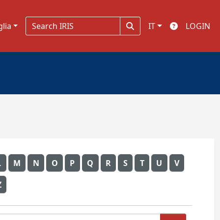
glia
IT
LOGIN
L
M
N
O
P
Q
R
S
T
U
V
Z