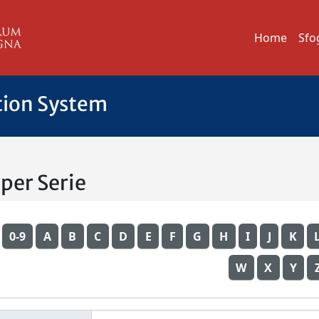
Home
Sfo
tion System
 per Serie
0-9
A
B
C
D
E
F
G
H
I
J
K
W
X
Y