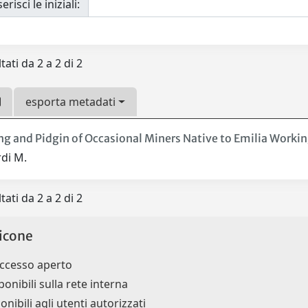
erisci le iniziali:
tati da 2 a 2 di 2
esporta metadati
ng and Pidgin of Occasional Miners Native to Emilia Workin
rdi M.
tati da 2 a 2 di 2
icone
accesso aperto
ponibili sulla rete interna
onibili agli utenti autorizzati