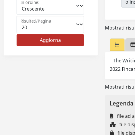
o ins
In ordine:
Risultati/Pagina
Mostrati risul
The Writi
2022 Finca
Mostrati risul
Legenda 
file ad 
file dis
file disp