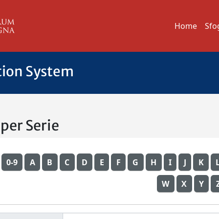
Home
Sfo
tion System
 per Serie
0-9
A
B
C
D
E
F
G
H
I
J
K
W
X
Y