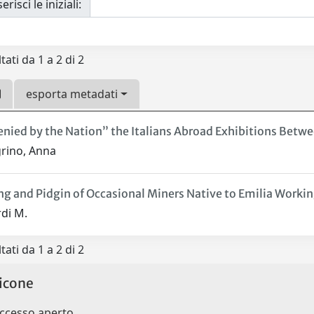
erisci le iniziali:
tati da 1 a 2 di 2
esporta metadati
nied by the Nation” the Italians Abroad Exhibitions Betw
grino, Anna
ng and Pidgin of Occasional Miners Native to Emilia Workin
rdi M.
tati da 1 a 2 di 2
icone
accesso aperto