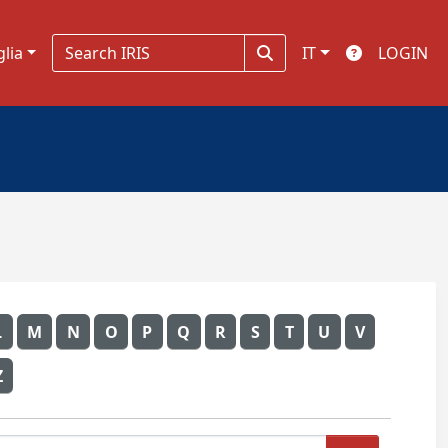
glia
IT
LOGIN
L
M
N
O
P
Q
R
S
T
U
V
Z