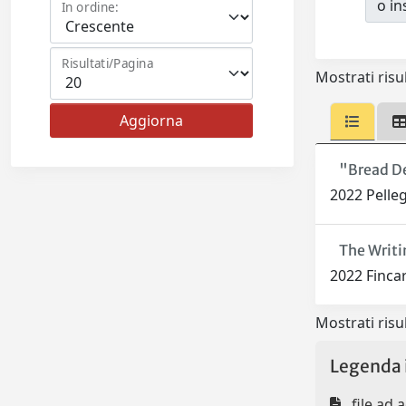
o ins
In ordine:
Risultati/Pagina
Mostrati risul
"Bread De
2022 Pelle
The Writi
2022 Finca
Mostrati risul
Legenda 
file ad 