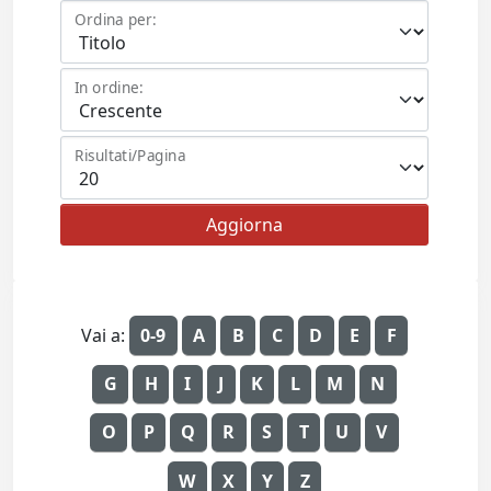
Ordina per:
In ordine:
Risultati/Pagina
Vai a:
0-9
A
B
C
D
E
F
G
H
I
J
K
L
M
N
O
P
Q
R
S
T
U
V
W
X
Y
Z