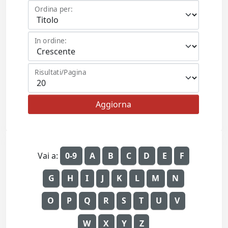
Ordina per:
In ordine:
Risultati/Pagina
Vai a:
0-9
A
B
C
D
E
F
G
H
I
J
K
L
M
N
O
P
Q
R
S
T
U
V
W
X
Y
Z