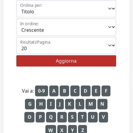
Ordina per:
In ordine:
Risultati/Pagina
Vai a:
0-9
A
B
C
D
E
F
G
H
I
J
K
L
M
N
O
P
Q
R
S
T
U
V
W
X
Y
Z