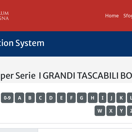
Home
Sfo
tion System
a per Serie I GRANDI TASCABILI 
0-9
A
B
C
D
E
F
G
H
I
J
K
W
X
Y