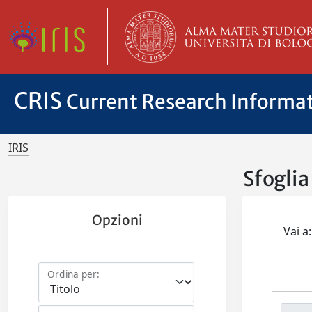
CRIS
Current Research Informa
IRIS
Sfogli
Opzioni
Vai a:
Ordina per: