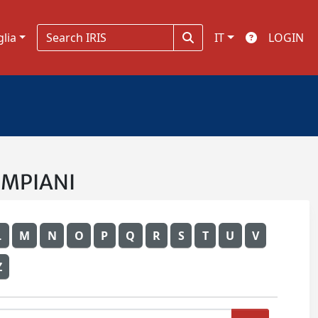
glia
IT
LOGIN
BOMPIANI
L
M
N
O
P
Q
R
S
T
U
V
Z