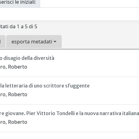
erisci le iniziali:
tati da 1 a 5 di 5
esporta metadati
 disagio della diversità
ro, Roberto
a letteraria di uno scrittore sfuggente
ro, Roberto
re giovane. Pier Vittorio Tondelli e la nuova narrativa italian
ro, Roberto