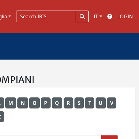
glia
IT
LOGIN
BOMPIANI
L
M
N
O
P
Q
R
S
T
U
V
Z