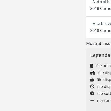
Nota al t
2018 Carne
Vita breve
2018 Carne
Mostrati risul
Legenda 
file ad 
file dis
file disp
file dis
file so
nessun f