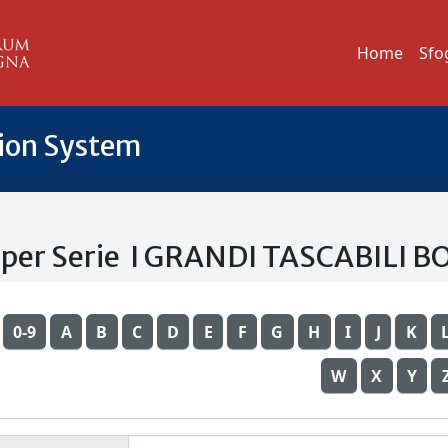
Home
Sfo
tion System
a per Serie I GRANDI TASCABILI 
0-9
A
B
C
D
E
F
G
H
I
J
K
W
X
Y