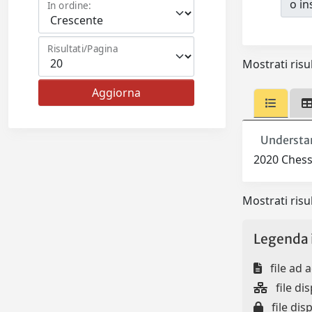
o ins
In ordine:
Risultati/Pagina
Mostrati risul
Understan
2020 Chessa
Mostrati risul
Legenda 
file ad 
file dis
file disp