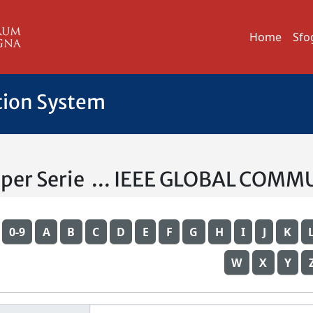
Home
Sfo
tion System
a per Serie ... IEEE GLOBAL C
0-9
A
B
C
D
E
F
G
H
I
J
K
W
X
Y