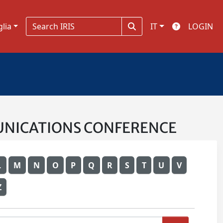
glia
IT
LOGIN
OMMUNICATIONS CONFERENCE
L
M
N
O
P
Q
R
S
T
U
V
Z