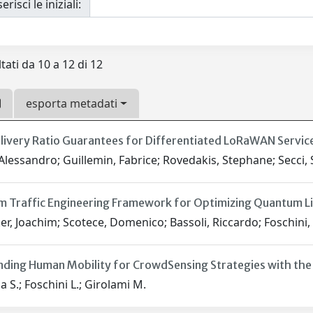
erisci le iniziali:
tati da 10 a 12 di 12
esporta metadati
livery Ratio Guarantees for Differentiated LoRaWAN Servic
Alessandro; Guillemin, Fabrice; Rovedakis, Stephane; Secci,
 Traffic Engineering Framework for Optimizing Quantum Li
r, Joachim; Scotece, Domenico; Bassoli, Riccardo; Foschini, L
ding Human Mobility for CrowdSensing Strategies with the 
 S.; Foschini L.; Girolami M.