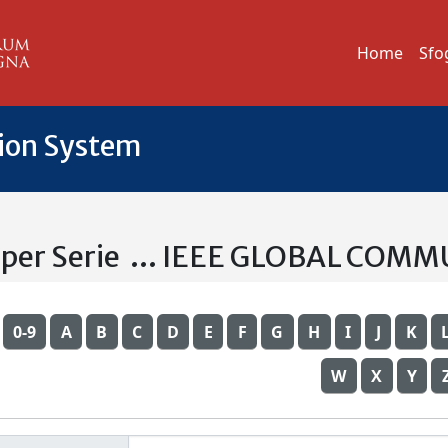
Home
Sfo
tion System
a per Serie ... IEEE GLOBAL C
0-9
A
B
C
D
E
F
G
H
I
J
K
W
X
Y