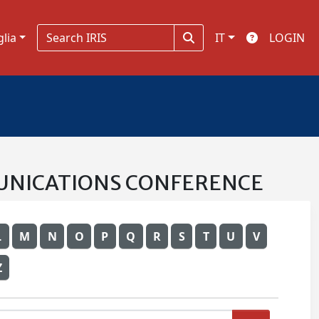
glia
IT
LOGIN
OMMUNICATIONS CONFERENCE
L
M
N
O
P
Q
R
S
T
U
V
Z