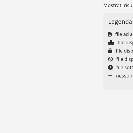
Mostrati risul
Legenda 
file ad 
file dis
file disp
file dis
file so
nessun f
Powered by
IRIS
-
about IRIS
-
Utilizzo dei cookie
-