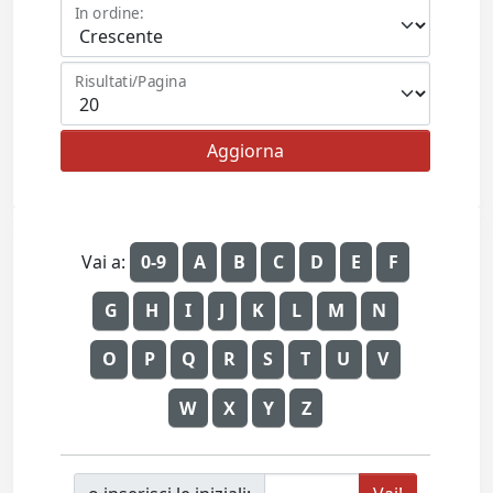
In ordine:
Risultati/Pagina
Vai a:
0-9
A
B
C
D
E
F
G
H
I
J
K
L
M
N
O
P
Q
R
S
T
U
V
W
X
Y
Z