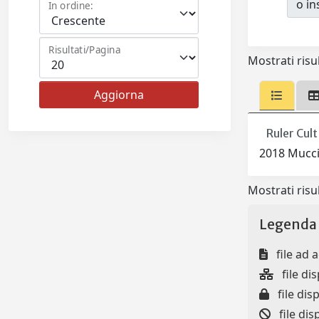
o ins
In ordine:
Risultati/Pagina
Mostrati risul
Ruler Cul
2018 Mucci
Mostrati risul
Legenda 
file ad 
file dis
file disp
file dis