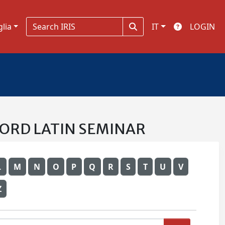
glia
IT
LOGIN
GFORD LATIN SEMINAR
L
M
N
O
P
Q
R
S
T
U
V
Z