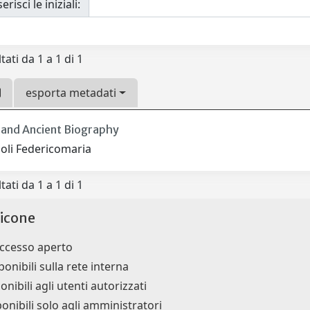
erisci le iniziali:
tati da 1 a 1 di 1
esporta metadati
t and Ancient Biography
oli Federicomaria
tati da 1 a 1 di 1
icone
accesso aperto
ponibili sulla rete interna
onibili agli utenti autorizzati
ponibili solo agli amministratori