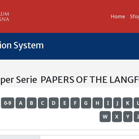
Home
Sfo
tion System
a per Serie PAPERS OF THE LAN
0-9
A
B
C
D
E
F
G
H
I
J
K
W
X
Y