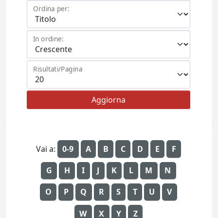
Ordina per:
In ordine:
Risultati/Pagina
Vai a:
0-9
A
B
C
D
E
F
G
H
I
J
K
L
M
N
O
P
Q
R
S
T
U
V
W
X
Y
Z