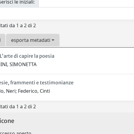
erisci le iniziali:
tati da 1 a 2 di 2
esporta metadati
L'arte di capire la poesia
INI, SIMONETTA
esie, frammenti e testimonianze
o, Neri; Federico, Cinti
tati da 1 a 2 di 2
icone
accesso aperto