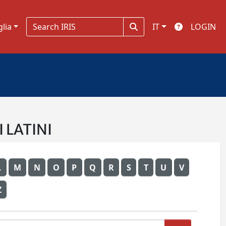
glia
IT
LOGIN
I LATINI
L
M
N
O
P
Q
R
S
T
U
V
Z