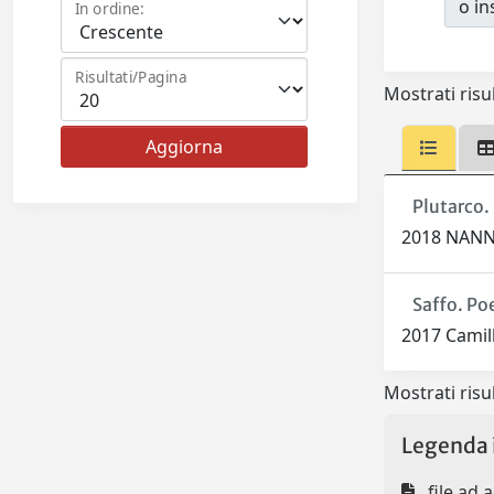
o ins
In ordine:
Risultati/Pagina
Mostrati risul
Plutarco. 
2018 NANN
Saffo. Po
2017 Camill
Mostrati risul
Legenda 
file ad 