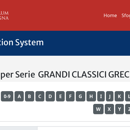
Home
Sfo
tion System
 per Serie GRANDI CLASSICI GREC
0-9
A
B
C
D
E
F
G
H
I
J
K
W
X
Y