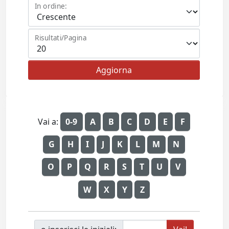
In ordine:
Risultati/Pagina
Vai a:
0-9
A
B
C
D
E
F
G
H
I
J
K
L
M
N
O
P
Q
R
S
T
U
V
W
X
Y
Z