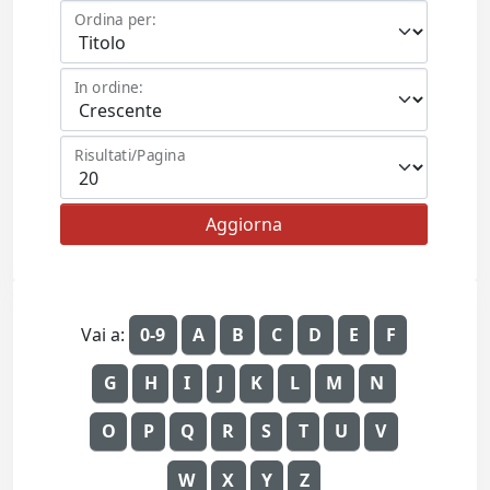
Ordina per:
In ordine:
Risultati/Pagina
Vai a:
0-9
A
B
C
D
E
F
G
H
I
J
K
L
M
N
O
P
Q
R
S
T
U
V
W
X
Y
Z