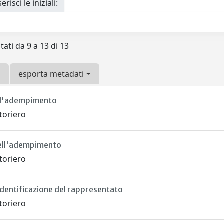
erisci le iniziali:
tati da 9 a 13 di 13
esporta metadati
ll'adempimento
toriero
dell'adempimento
toriero
dentificazione del rappresentato
toriero