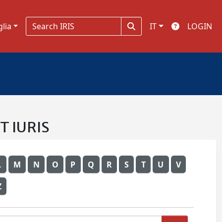
glia
IT
LOGIN
T IURIS
L
M
N
O
P
Q
R
S
T
U
V
Z