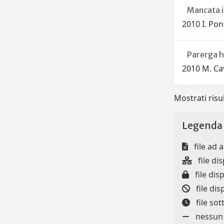
Mancata i
2010 I. Pon
Parerga hi
2010 M. Cav
Mostrati risul
Legenda 
file ad 
file dis
file disp
file dis
file so
nessun f