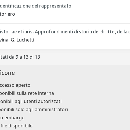
dentificazione del rappresentato
toriero
storiae et iuris. Approfondimenti di storia del diritto, della c
ina; G. Luchetti
tati da 9 a 13 di 13
icone
accesso aperto
ponibili sulla rete interna
onibili agli utenti autorizzati
ponibili solo agli amministratori
tto embargo
ile disponibile