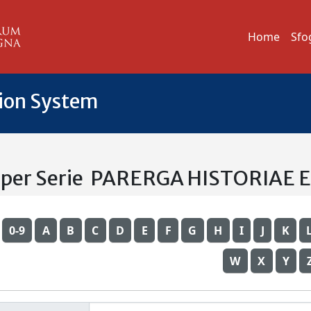
Home
Sfo
tion System
a per Serie PARERGA HISTORIAE E
0-9
A
B
C
D
E
F
G
H
I
J
K
W
X
Y